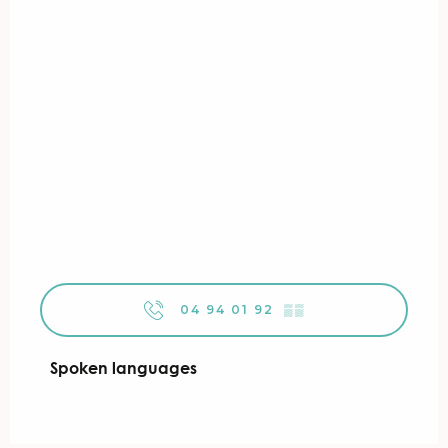
04 94 01 92
▒▒
Spoken languages
Spoken languages