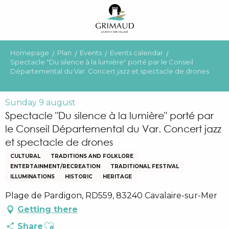
Aller
au
contenu
principal
Homepage
Plan
Events
Events calendar
Spectacle "Du silence à la lumière" porté par le Conseil
Départemental du Var. Concert jazz et spectacle de drones
Sunday 9 august
Spectacle "Du silence à la lumière" porté par
le Conseil Départemental du Var. Concert jazz
et spectacle de drones
CULTURAL
TRADITIONS AND FOLKLORE
ENTERTAINMENT/RECREATION
TRADITIONAL FESTIVAL
ILLUMINATIONS
HISTORIC
HERITAGE
Plage de Pardigon, RD559, 83240 Cavalaire-sur-Mer
Getting there
Ajouter aux favoris
Share