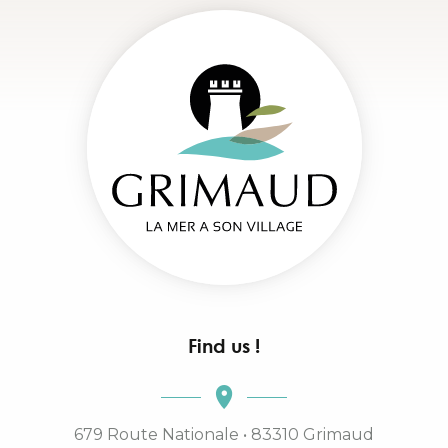
Find us !
679 Route Nationale • 83310 Grimaud